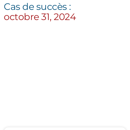
C
a
s
d
e
s
u
c
c
è
s
:
o
c
t
o
b
r
e
3
1
,
2
0
2
4