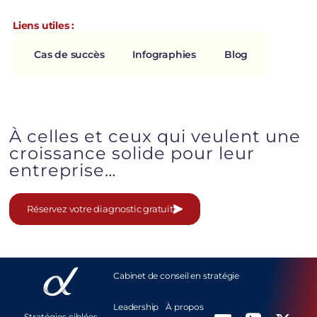
L
i
e
n
s
u
t
i
l
e
s
:
Cas de succès
Infographies
Blog
À
c
e
l
l
e
s
e
t
c
e
u
x
q
u
i
v
e
u
l
e
n
t
u
n
e
c
r
o
i
s
s
a
n
c
e
s
o
l
i
d
e
p
o
u
r
l
e
u
r
e
n
t
r
e
p
r
i
s
e
…
Réservez votre diagnostic gratuit
Cabinet de conseil en stratégie
Leadership
À propos
Stratégies ciblées