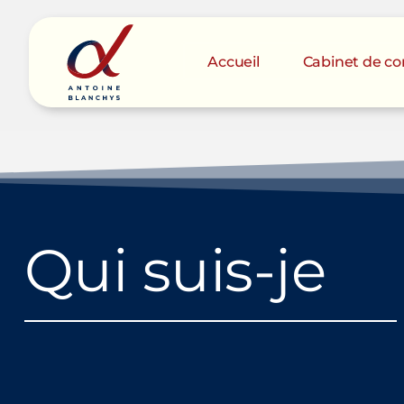
Accueil
Cabinet de con
Q
u
i
s
u
i
s
-
j
e