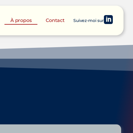
À propos
Contact
S
u
i
v
e
z
-
m
o
i
s
u
r