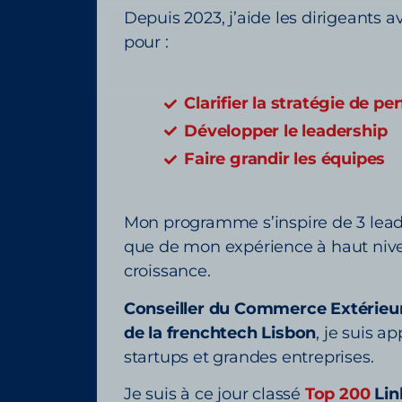
Depuis 2023, j’aide les dirigeant
pour :
Clarifier la stratégie de p
Développer le leadership
Faire grandir les équipes
Mon programme s’inspire de 3 lea
que de mon expérience à haut nive
croissance.
Conseiller du Commerce Extérieur
de la frenchtech Lisbon
, je suis a
startups et grandes entreprises.
Je suis à ce jour classé
Top 200
Lin