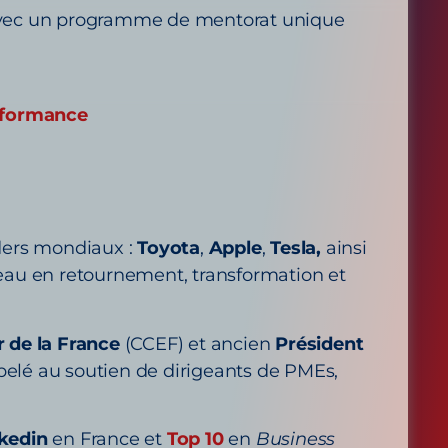
s avec un programme de mentorat unique
erformance
ders mondiaux :
Toyota
,
Apple
,
Tesla,
ainsi
au en retournement, transformation et
 de la France
(CCEF) et ancien
Président
ppelé au soutien de dirigeants de PMEs,
kedin
en France et
Top 10
en
Business