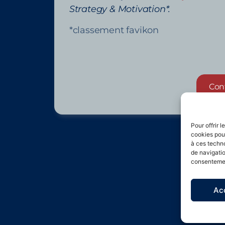
Strategy & Motivation*.
*classement favikon
Con
Pour offrir 
cookies pour
à ces techn
de navigatio
consentement
Ac