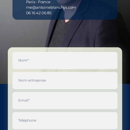
Paris - France
me@antoineblanchys.com
06 16 42 06 85