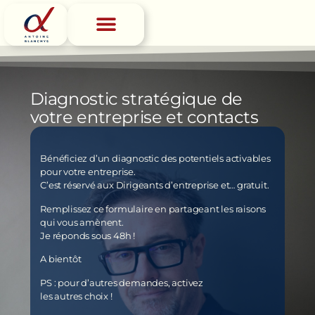
D
i
a
g
n
o
s
t
i
c
s
t
r
a
t
é
g
i
q
u
e
d
e
v
o
t
r
e
e
n
t
r
e
p
r
i
s
e
e
t
c
o
n
t
a
c
t
s
Bénéficiez d’un diagnostic des potentiels activables
pour votre entreprise.
C’est réservé aux Dirigeants d’entreprise et… gratuit.
Remplissez ce formulaire en partageant les raisons
qui vous amènent.
Je réponds sous 48h !
A bientôt
PS : pour d’autres demandes, activez
les autres choix !