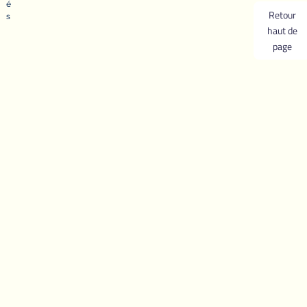
é
Retour
s
haut de
page