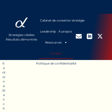
Cabinet de conseil en stratégie
Leadership
À propos
Stratégies ciblées
Résultats démontrés
Ressources
Contact
©
Politique de confidentialité
a
n
t
o
i
n
e
b
l
a
n
c
h