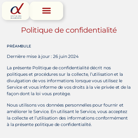
P
o
l
i
t
i
q
u
e
d
e
c
o
n
f
i
d
e
n
t
i
a
l
i
t
é
PRÉAMBULE
Dernière mise à jour : 26 juin 2024
La présente Politique de confidentialité décrit nos
politiques et procédures sur la collecte, l’utilisation et la
divulgation de vos informations lorsque vous utilisez le
Service et vous informe de vos droits à la vie privée et de la
façon dont la loi vous protège.
Nous utilisons vos données personnelles pour fournir et
améliorer le Service. En utilisant le Service, vous acceptez
la collecte et l’utilisation des informations conformément
à la présente politique de confidentialité.