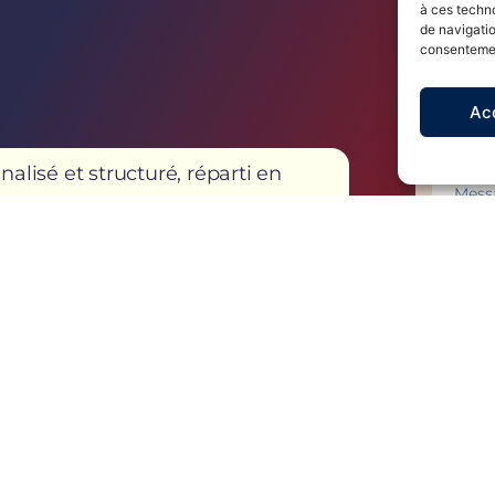
à ces techn
de navigatio
consentement
Ac
isé et structuré, réparti en
gique.
cisions stratégiques, les objectifs
En co
ssaires.
et condi
données
: pour aligner les actions des
politiqu
’entreprise.
our coordonner les décisions et les
nnel et garantir leur efficacité.