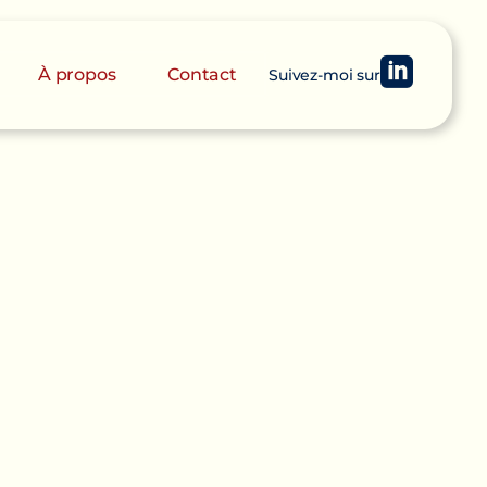
À propos
Contact
S
u
i
v
e
z
-
m
o
i
s
u
r