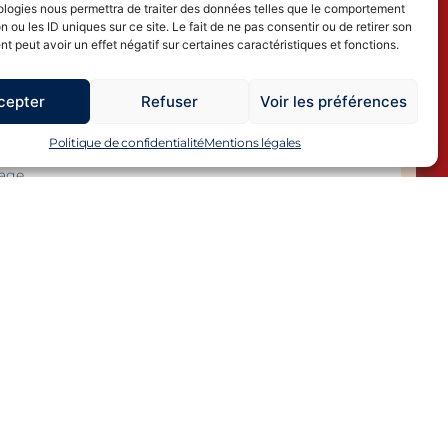
ologies nous permettra de traiter des données telles que le comportement
n ou les ID uniques sur ce site. Le fait de ne pas consentir ou de retirer son
 peut avoir un effet négatif sur certaines caractéristiques et fonctions.
cepter
Refuser
Voir les préférences
Politique de confidentialité
Mentions légales
chant cette case, vous acceptez nos termes
tions et consentez à l'utilisation de vos
 personnelles conformément à notre
e de confidentialité.
Envoyer