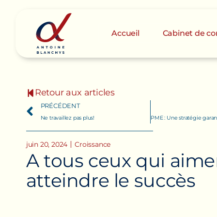
Accueil
Cabinet de con
Retour aux articles
PRÉCÉDENT
Ne travaillez pas plus!
juin 20, 2024
Croissance
A
t
o
u
s
c
e
u
x
q
u
i
a
i
m
e
a
t
t
e
i
n
d
r
e
l
e
s
u
c
c
è
s