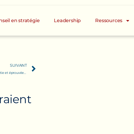
seil en stratégie
Leadership
Ressources
SUIVANT
PME : Une stratégie garantie et éprouvée pour dominer votre marché en 2024
r
a
i
e
n
t