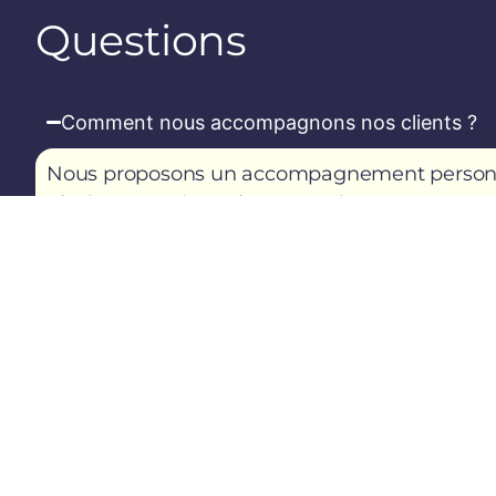
Q
u
e
s
t
i
o
n
s
Comment nous accompagnons nos clients ?
Nous proposons un accompagnement personnal
plusieurs sessions chaque mois :
6 heures par mois
d’accompagnement straté
Session avec le dirigeant
: pour aborder les dé
à court et long terme, et les ajustements néce
Session avec le CODIR (Comité de Direction)
cadres dirigeants avec la stratégie globale de l
Session avec le COMEX (Comité Exécutif)
: p
mises en œuvre stratégiques au niveau opératio