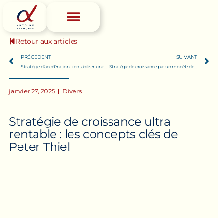
Retour aux articles
PRÉCÉDENT
SUIVANT
Stratégie d’accélération : rentabiliser un restaurant en 7 mois
Stratégie de croissance par un modèle de subscription
janvier 27, 2025
Divers
S
t
r
a
t
é
g
i
e
d
e
c
r
o
i
s
s
a
n
c
e
u
l
t
r
a
r
e
n
t
a
b
l
e
:
l
e
s
c
o
n
c
e
p
t
s
c
l
é
s
d
e
P
e
t
e
r
T
h
i
e
l