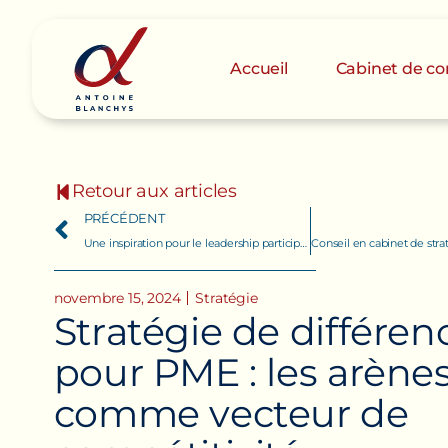
Accueil
Cabinet de con
Retour aux articles
PRÉCÉDENT
Une inspiration pour le leadership participatif : Day One !
novembre 15, 2024
Stratégie
S
t
r
a
t
é
g
i
e
d
e
d
i
f
f
é
r
e
n
p
o
u
r
P
M
E
:
l
e
s
a
r
è
n
e
c
o
m
m
e
v
e
c
t
e
u
r
d
e