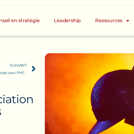
seil en stratégie
Leadership
Ressources
SUIVANT
Conseil en cabinet de stratégie pour PME : comment faire le bon choix ?
c
i
a
t
i
o
n
s